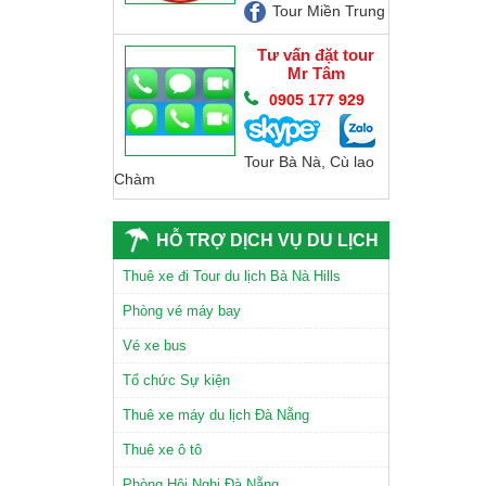
Tour Miền Trung
Tư vấn đặt tour
Mr Tâm
0905 177 929
Tour Bà Nà, Cù lao
Chàm
HỖ TRỢ DỊCH VỤ DU LỊCH
Thuê xe đi Tour du lịch Bà Nà Hills
CHÙA LINH ỨNG SƠN TRÀ
Phòng vé máy bay
Vé xe bus
Tổ chức Sự kiện
Thuê xe máy du lịch Đà Nẵng
TAM GIÁC MẠCH
Thuê xe ô tô
Phòng Hội Nghị Đà Nẵng