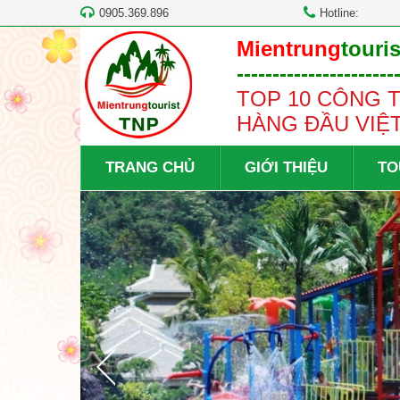
0905.369.896
Hotline:
Mientrung
touris
----------------------
TOP 10 CÔNG T
HÀNG ĐẦU VIỆ
TRANG CHỦ
GIỚI THIỆU
TO