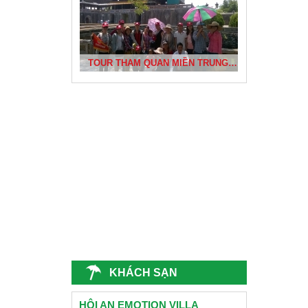
BÃI TẮM NHẬT LỆ VÀ KHU KHẢO CỔ BÀU TRÓ
TOUR THAM QUAN MIỀN TRUNG CỦA DỰ ÁN PHÁT TRIỂN CỘNG ĐỒNG BÌNH THUẬN
ĐÈN LỒNG HỘI AN
CÔNG TY CHỊ THƯƠNG- QUẢNG NINH DU LỊCH ĐÀ NẴNG 2015
CỐ ĐÔ HUẾ
KHÁCH SẠN
TRƯỜNG CẤP 2 NGUYỄN VĂN TRỖI - QUẢNG NAM
HỘI AN EMOTION VILLA