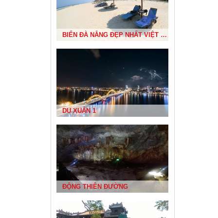
ĐỀN BÀ TRIỆU
BIỂN ĐÀ NẴNG ĐẸP NHẤT VIỆT NAM
NHÀ RÔNG TÂY NGUYÊN
DU XUÂN 1
ĐẢO LÝ SƠN
ĐỘNG THIÊN ĐƯỜNG