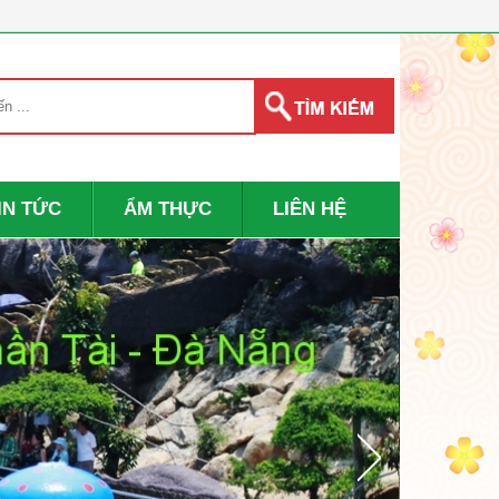
IN TỨC
ẨM THỰC
LIÊN HỆ