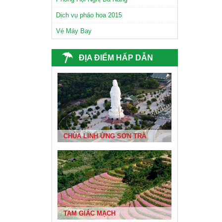
Dịch vụ pháo hoa 2015
Vé Máy Bay
ĐỊA ĐIỂM HẤP DẪN
CHÙA NAM SƠN ĐÀ NẴNG
CHÙA LINH ỨNG SƠN TRÀ
TAM GIÁC MẠCH