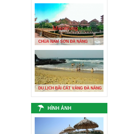
BIỂN ĐÀ NẴNG ĐẸP NHẤT VIỆT NAM
CHÙA NAM SƠN ĐÀ NẴNG
DU XUÂN 1
DU LỊCH BÃI CÁT VÀNG ĐÀ NẴNG
HÌNH ẢNH
ĐỘNG THIÊN ĐƯỜNG