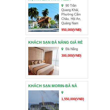
90 Trần
Quang Khải,
CHÙA LINH ỨNG SƠN TRÀ
Phường Cẩm
Châu, Hội An,
Quảng Nam
HỘI NGHỊ KHÁCH HÀNG HEIFE VIỆT NAM
950,000(VNĐ)
KHÁCH SẠN ĐÀ NẴNG GIÁ RẺ
TAM GIÁC MẠCH
Đà Nẵng
300,000(VNĐ)
BÁNH KẸO HẢI HÀ
KHÁCH SẠN MORIN-BÀ NÀ
CHÙA NAM SƠN ĐÀ NẴNG
1,550,000(VNĐ)
ĐOÀN CHỊ HOÀNG-CẦN THƠ