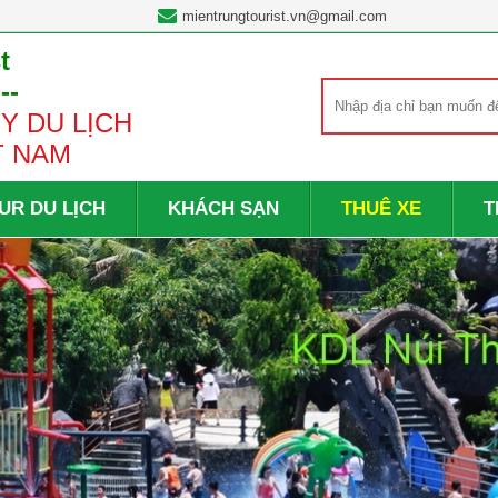
mientrungtourist.vn@gmail.com
t
---
Y DU LỊCH
T NAM
UR DU LỊCH
KHÁCH SẠN
THUÊ XE
T