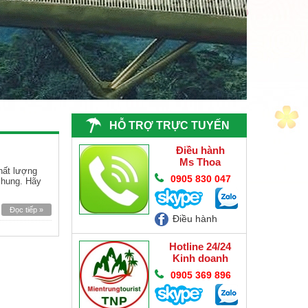
HỖ TRỢ TRỰC TUYẾN
Điều hành
Ms Thoa
hất lượng
0905 830 047
chung. Hãy
Đọc tiếp »
Điều hành
Hotline 24/24
Kinh doanh
0905 369 896