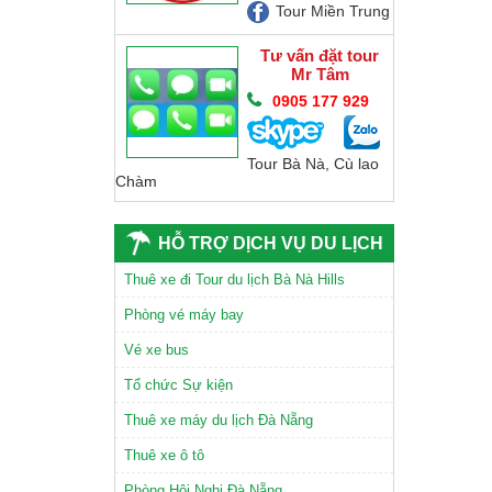
Tour Miền Trung
Tư vấn đặt tour
Mr Tâm
0905 177 929
Tour Bà Nà, Cù lao
Chàm
CHÙA LINH ỨNG SƠN TRÀ
HỖ TRỢ DỊCH VỤ DU LỊCH
Thuê xe đi Tour du lịch Bà Nà Hills
Phòng vé máy bay
Vé xe bus
TAM GIÁC MẠCH
Tổ chức Sự kiện
Thuê xe máy du lịch Đà Nẵng
Thuê xe ô tô
Phòng Hội Nghị Đà Nẵng