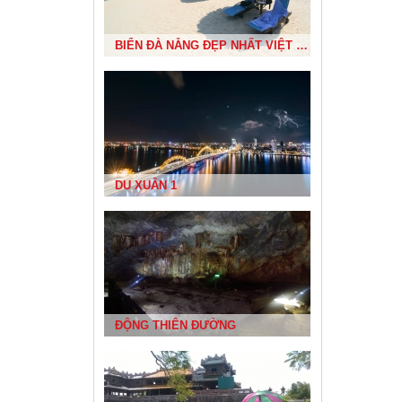
DU XUÂN 1
NHÀ RÔNG TÂY NGUYÊN
ĐỘNG THIÊN ĐƯỜNG
ĐẢO LÝ SƠN
TOUR THAM QUAN MIỀN TRUNG CỦA DỰ ÁN PHÁT TRIỂN CỘNG ĐỒNG BÌNH THUẬN
BÃI TẮM NHẬT LỆ VÀ KHU KHẢO CỔ BÀU TRÓ