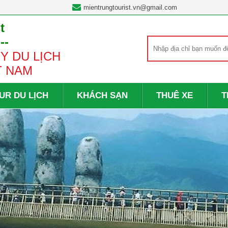
mientrungtourist.vn@gmail.com
t
---
Y DU LỊCH
T NAM
UR DU LỊCH
KHÁCH SẠN
THUÊ XE
T