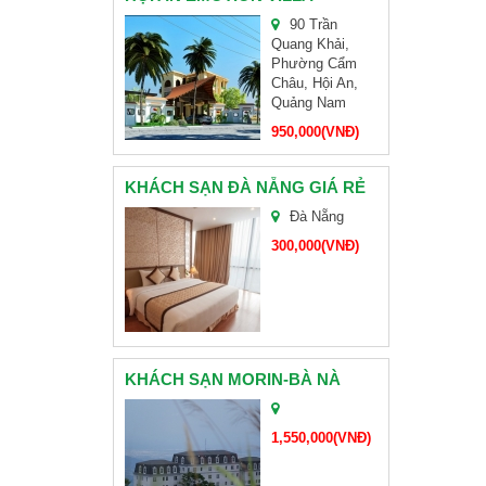
90 Trần
Quang Khải,
Phường Cẩm
Châu, Hội An,
BÁNH KẸO HẢI HÀ
Quảng Nam
BAMBOO AIRWAYS MỞ BÁN VÉ ĐƯỜNG BAY MỚI TP. HỒ CHÍ MINH – ĐÀ NẴNG GIÁ ƯU ĐÃI
TAM GIÁC MẠCH
950,000(VNĐ)
KHÁCH SẠN ĐÀ NẴNG GIÁ RẺ
Đà Nẵng
300,000(VNĐ)
ĐOÀN CHỊ HOÀNG-CẦN THƠ
ĐẠI LÝ VÉ MÁY BAY CÁC HÃNG VIETNAMAIRLINE, VIETJETAIR, JETSTAR PACIFIC
CHÙA NAM SƠN ĐÀ NẴNG
KHÁCH SẠN MORIN-BÀ NÀ
BÀ NÀ 1
1,550,000(VNĐ)
ĐẠI LÝ VÉ MÁY BAY CÁC HÃNG VIETNAMAIRLINE, VIETJETAIR, JETSTAR PACIFIC
CHÙA LINH ỨNG SƠN TRÀ