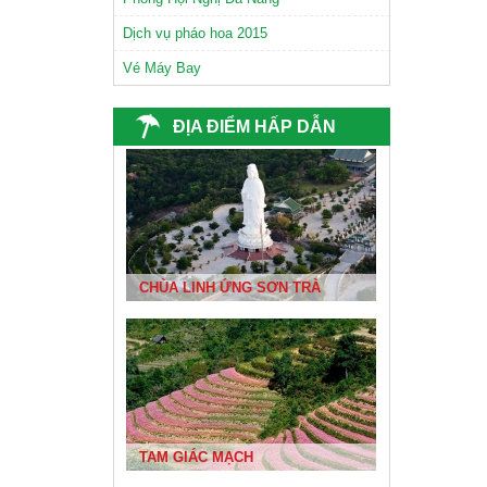
CHÙA NAM SƠN ĐÀ NẴNG
Dịch vụ pháo hoa 2015
Vé Máy Bay
ĐỊA ĐIỂM HẤP DẪN
CHÙA LINH ỨNG SƠN TRÀ
BIỂN ĐÀ NẴNG ĐẸP NHẤT VIỆT NAM
TAM GIÁC MẠCH