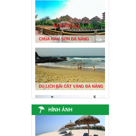
DU XUÂN 1
CHÙA NAM SƠN ĐÀ NẴNG
ĐỘNG THIÊN ĐƯỜNG
DU LỊCH BÃI CÁT VÀNG ĐÀ NẴNG
BIỂN ĐÀ NẴNG ĐẸP NHẤT VIỆT NAM
HÌNH ẢNH
ĐỀN BÀ TRIỆU