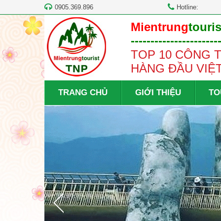
0905.369.896
Hotline:
Mientrung
touris
----------------------
TOP 10 CÔNG T
HÀNG ĐẦU VIỆ
TRANG CHỦ
GIỚI THIỆU
TO