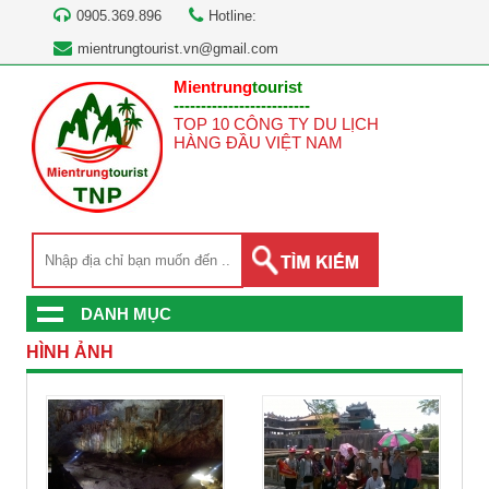
0905.369.896
Hotline:
mientrungtourist.vn@gmail.com
Mientrung
tourist
-------------------------
TOP 10 CÔNG TY DU LỊCH
HÀNG ĐẦU VIỆT NAM
DANH MỤC
HÌNH ẢNH