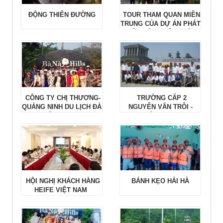
ĐỘNG THIÊN ĐƯỜNG
TOUR THAM QUAN MIỀN
TRUNG CỦA DỰ ÁN PHÁT
TRIỂN CỘNG ĐỒNG BÌNH
THUẬN
CÔNG TY CHỊ THƯƠNG-
TRƯỜNG CẤP 2
QUẢNG NINH DU LỊCH ĐÀ
NGUYỄN VĂN TRỖI -
NẴNG 2015
QUẢNG NAM
HỘI NGHỊ KHÁCH HÀNG
BÁNH KẸO HẢI HÀ
HEIFE VIỆT NAM