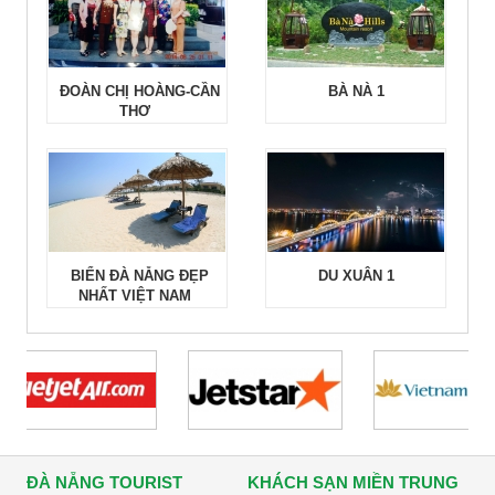
ĐOÀN CHỊ HOÀNG-CẦN
BÀ NÀ 1
THƠ
BIỂN ĐÀ NẴNG ĐẸP
DU XUÂN 1
NHẤT VIỆT NAM
ĐÀ NẴNG TOURIST
KHÁCH SẠN MIỀN TRUNG