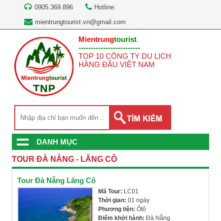
0905.369.896
Hotline:
mientrungtourist.vn@gmail.com
Mientrung
tourist
-------------------------
TOP 10 CÔNG TY DU LỊCH
HÀNG ĐẦU VIỆT NAM
DANH MỤC
TOUR ĐÀ NẴNG - LĂNG CÔ
Tour Đà Nẵng Lăng Cô
Mã Tour:
LC01
Thời gian:
01 ngày
Phương tiện:
Ôtô
Điểm khởi hành:
Đà Nẵng