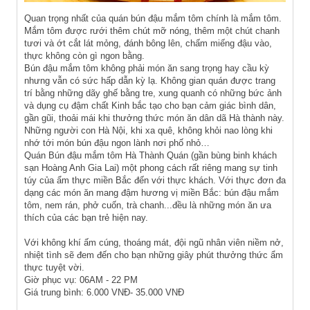
Quan trọng nhất của quán bún đậu mắm tôm chính là mắm tôm.
Mắm tôm được rưới thêm chút mỡ nóng, thêm một chút chanh
tươi và ớt cắt lát mỏng, đánh bông lên, chấm miếng đậu vào,
thực không còn gì ngon bằng.
Bún đậu mắm tôm không phải món ăn sang trọng hay cầu kỳ
nhưng vẫn có sức hấp dẫn kỳ lạ. Không gian quán được trang
trí bằng những dãy ghế bằng tre, xung quanh có những bức ảnh
và dụng cụ đậm chất Kinh bắc tạo cho bạn cảm giác bình dân,
gần gũi, thoải mái khi thưởng thức món ăn dân dã Hà thành này.
Những người con Hà Nội, khi xa quê, không khỏi nao lòng khi
nhớ tới món bún đậu ngon lành nơi phố nhỏ…
Quán Bún đậu mắm tôm Hà Thành Quán (gần bùng binh khách
sạn Hoàng Anh Gia Lai) một phong cách rất riêng mang sự tinh
túy của ẩm thực miền Bắc đến với thực khách. Với thực đơn đa
dạng các món ăn mang đậm hương vị miền Bắc: bún đậu mắm
tôm, nem rán, phở cuốn, trà chanh...đều là những món ăn ưa
thích của các bạn trẻ hiện nay.
Với không khí ấm cúng, thoáng mát, đội ngũ nhân viên niềm nở,
nhiệt tình sẽ đem đến cho bạn những giây phút thưởng thức ẩm
thực tuyệt vời.
Giờ phục vụ: 06AM - 22 PM
Giá trung bình: 6.000 VNĐ- 35.000 VNĐ