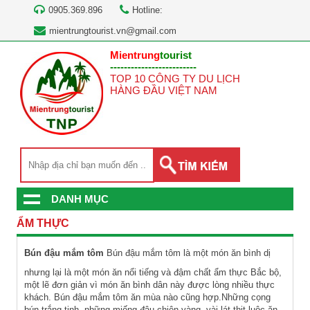
0905.369.896
Hotline:
mientrungtourist.vn@gmail.com
Mientrung
tourist
-------------------------
TOP 10 CÔNG TY DU LỊCH
HÀNG ĐẦU VIỆT NAM
DANH MỤC
ẨM THỰC
Bún đậu mắm tôm
Bún đậu mắm tôm là một món ăn bình dị
nhưng lại là một món ăn nổi tiếng và đậm chất ẩm thực Bắc bộ,
một lẽ đơn giản vì món ăn bình dân này được lòng nhiều thực
khách. Bún đậu mắm tôm ăn mùa nào cũng hợp.Những cọng
bún trắng tinh, những miếng đậu chiên vàng, vài lát thịt luộc ăn