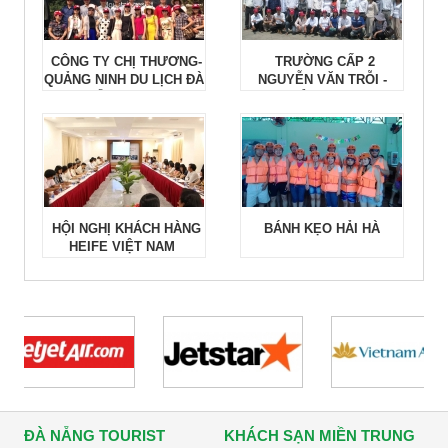
CÔNG TY CHỊ THƯƠNG-
TRƯỜNG CẤP 2
QUẢNG NINH DU LỊCH ĐÀ
NGUYỄN VĂN TRỖI -
NẴNG 2015
QUẢNG NAM
HỘI NGHỊ KHÁCH HÀNG
BÁNH KẸO HẢI HÀ
HEIFE VIỆT NAM
ĐÀ NẴNG TOURIST
KHÁCH SẠN MIỀN TRUNG