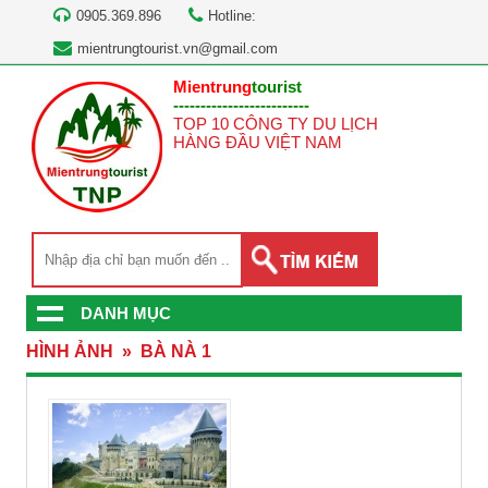
0905.369.896
Hotline:
mientrungtourist.vn@gmail.com
Mientrung
tourist
-------------------------
TOP 10 CÔNG TY DU LỊCH
HÀNG ĐẦU VIỆT NAM
DANH MỤC
HÌNH ẢNH
»
BÀ NÀ 1