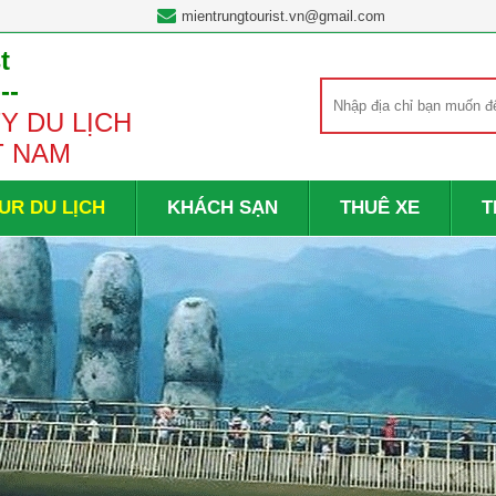
mientrungtourist.vn@gmail.com
t
---
Y DU LỊCH
T NAM
UR DU LỊCH
KHÁCH SẠN
THUÊ XE
T