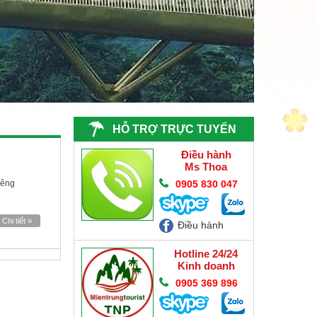
HỖ TRỢ TRỰC TUYẾN
Điều hành
Ms Thoa
iêng
0905 830 047
Chi tiết »
Điều hành
Hotline 24/24
Kinh doanh
0905 369 896