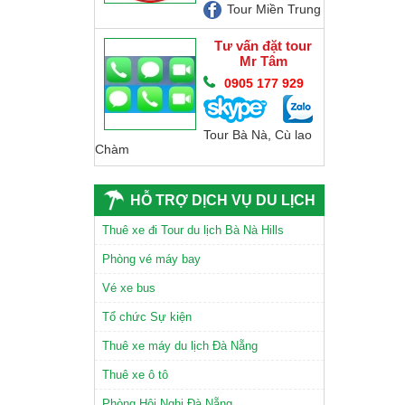
Tour Miền Trung
Tư vấn đặt tour
Mr Tâm
0905 177 929
Tour Bà Nà, Cù lao
Chàm
CHÙA LINH ỨNG SƠN TRÀ
HỖ TRỢ DỊCH VỤ DU LỊCH
Thuê xe đi Tour du lịch Bà Nà Hills
Phòng vé máy bay
Vé xe bus
TAM GIÁC MẠCH
Tổ chức Sự kiện
Thuê xe máy du lịch Đà Nẵng
Thuê xe ô tô
Phòng Hội Nghị Đà Nẵng