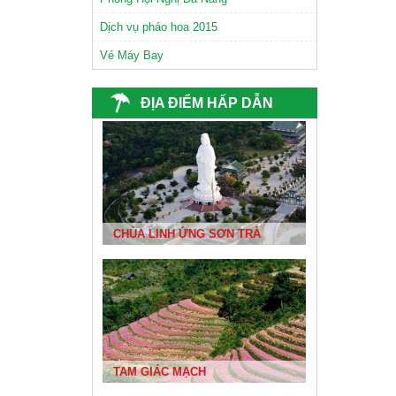
Dịch vụ pháo hoa 2015
CHÙA NAM SƠN ĐÀ NẴNG
Vé Máy Bay
ĐỊA ĐIỂM HẤP DẪN
CHÙA LINH ỨNG SƠN TRÀ
BIỂN ĐÀ NẴNG ĐẸP NHẤT VIỆT NAM
TAM GIÁC MẠCH