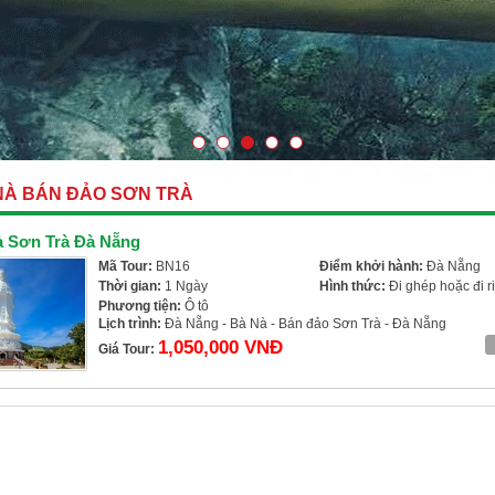
NÀ BÁN ĐẢO SƠN TRÀ
à Sơn Trà Đà Nẵng
Mã Tour:
BN16
Điểm khởi hành:
Đà Nẵng
Thời gian:
1 Ngày
Hình thức:
Đi ghép hoặc đi r
Phương tiện:
Ô tô
Lịch trình:
Đà Nẵng - Bà Nà - Bán đảo Sơn Trà - Đà Nẵng
1,050,000 VNĐ
Giá Tour: