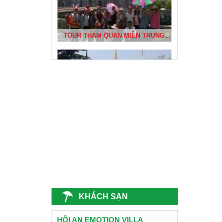
CÔNG TY CHỊ THƯƠNG- QUẢNG NINH DU LỊCH ĐÀ NẴNG 2015
ĐÈN LỒNG HỘI AN
TRƯỜNG CẤP 2 NGUYỄN VĂN TRỖI - QUẢNG NAM
CỐ ĐÔ HUẾ
KHÁCH SẠN
HỘI NGHỊ KHÁCH HÀNG HEIFE VIỆT NAM
CHÙA LINH ỨNG SƠN TRÀ
HỘI AN EMOTION VILLA