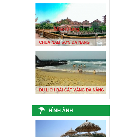
BIỂN ĐÀ NẴNG ĐẸP NHẤT VIỆT NAM
CHÙA NAM SƠN ĐÀ NẴNG
DU XUÂN 1
DU LỊCH BÃI CÁT VÀNG ĐÀ NẴNG
HÌNH ẢNH
ĐỘNG THIÊN ĐƯỜNG