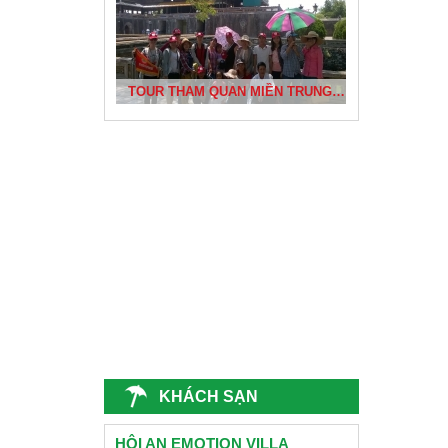
BÃI TẮM NHẬT LỆ VÀ KHU KHẢO CỔ BÀU TRÓ
TOUR THAM QUAN MIỀN TRUNG CỦA DỰ ÁN PHÁT TRIỂN CỘNG ĐỒNG BÌNH THUẬN
ĐÈN LỒNG HỘI AN
CÔNG TY CHỊ THƯƠNG- QUẢNG NINH DU LỊCH ĐÀ NẴNG 2015
CỐ ĐÔ HUẾ
KHÁCH SẠN
TRƯỜNG CẤP 2 NGUYỄN VĂN TRỖI - QUẢNG NAM
HỘI AN EMOTION VILLA