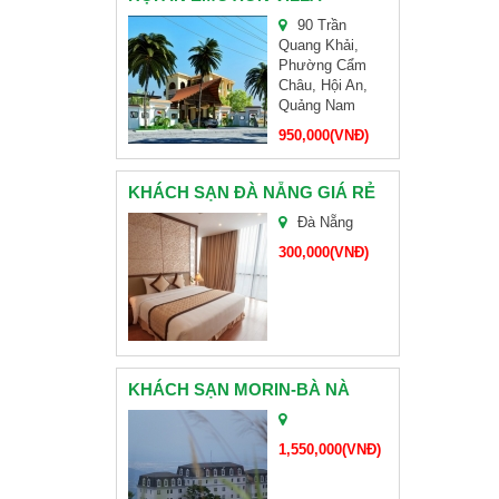
90 Trần
Quang Khải,
CHÙA LINH ỨNG SƠN TRÀ
Phường Cẩm
Châu, Hội An,
Quảng Nam
HỘI NGHỊ KHÁCH HÀNG HEIFE VIỆT NAM
950,000(VNĐ)
ĐẠI LÝ VÉ MÁY BAY CÁC HÃNG VIETNAMAIRLINE, VIETJETAIR, JETSTAR PACIFIC
KHÁCH SẠN ĐÀ NẴNG GIÁ RẺ
TAM GIÁC MẠCH
Đà Nẵng
300,000(VNĐ)
BÁNH KẸO HẢI HÀ
BAMBOO AIRWAYS MỞ BÁN VÉ ĐƯỜNG BAY MỚI TP. HỒ CHÍ MINH – ĐÀ NẴNG GIÁ ƯU ĐÃI
KHÁCH SẠN MORIN-BÀ NÀ
CHÙA NAM SƠN ĐÀ NẴNG
1,550,000(VNĐ)
ĐOÀN CHỊ HOÀNG-CẦN THƠ