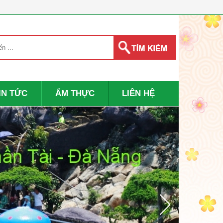
IN TỨC
ẨM THỰC
LIÊN HỆ