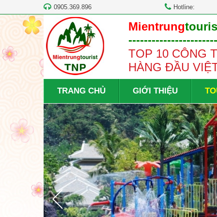
0905.369.896
Hotline:
Mientrung
touris
----------------------
TOP 10 CÔNG T
HÀNG ĐẦU VIỆ
TRANG CHỦ
GIỚI THIỆU
TO