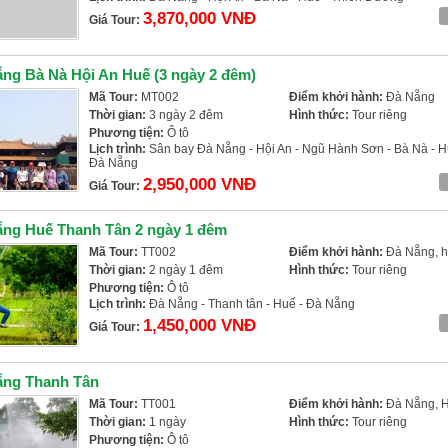
3,870,000 VNĐ
Giá Tour:
ng Bà Nà Hội An Huế (3 ngày 2 đêm)
Mã Tour:
MT002
Điểm khởi hành:
Đà Nẵng
Thời gian:
3 ngày 2 đêm
Hình thức:
Tour riêng
Phương tiện:
Ô tô
Lịch trình:
Sân bay Đà Nẵng - Hội An - Ngũ Hành Sơn - Bà Nà - H
Đà Nẵng
2,950,000 VNĐ
Giá Tour:
ẵng Huế Thanh Tân 2 ngày 1 đêm
Mã Tour:
TT002
Điểm khởi hành:
Đà Nẵng, h
Thời gian:
2 ngày 1 đêm
Hình thức:
Tour riêng
Phương tiện:
Ô tô
Lịch trình:
Đà Nẵng - Thanh tân - Huế - Đà Nẵng
1,450,000 VNĐ
Giá Tour:
ẵng Thanh Tân
Mã Tour:
TT001
Điểm khởi hành:
Đà Nẵng, H
Thời gian:
1 ngày
Hình thức:
Tour riêng
Phương tiện:
Ô tô