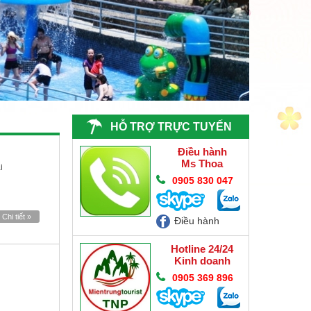
HỖ TRỢ TRỰC TUYẾN
Điều hành
Ms Thoa
i
0905 830 047
Chi tiết »
Điều hành
Hotline 24/24
Kinh doanh
0905 369 896