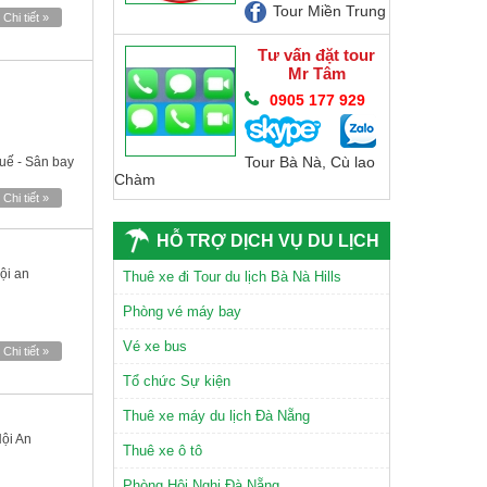
Tour Miền Trung
Chi tiết »
Tư vấn đặt tour
Mr Tâm
0905 177 929
Tour Bà Nà, Cù lao
uế - Sân bay
Chàm
Chi tiết »
HỖ TRỢ DỊCH VỤ DU LỊCH
ội an
CHÙA LINH ỨNG SƠN TRÀ
Thuê xe đi Tour du lịch Bà Nà Hills
Phòng vé máy bay
Vé xe bus
Chi tiết »
Tổ chức Sự kiện
Thuê xe máy du lịch Đà Nẵng
ội An
TAM GIÁC MẠCH
Thuê xe ô tô
Phòng Hội Nghị Đà Nẵng