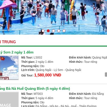
N TRUNG
Lý Sơn 2 ngày 1 đêm
Mã Tour:
LS002
Điểm khởi hành:
Quảng Ngã
Thời gian:
2 ngày 1 đêm
Hình thức:
Tour riêng
Phương tiện:
Oto
Lịch trình:
Quảng Ngãi - Lý Sơn - Quảng Ngãi
1,580,000 VNĐ
Giá Tour:
ẵng Bà Nà Huế Quảng Bình (5 ngày 4 đêm)
Mã Tour:
MT003
Điểm khởi hành:
Đà Nẵng
Thời gian:
5 ngày 4 đêm
Hình thức:
Tour riêng
Phương tiện:
Oto
Lịch trình:
Đà Nẵng - Hội An - Bà Nà - Huế - Thiên Đường