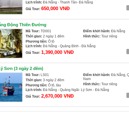
Lịch trình:
Đà Nẵng - Thanh Tân- Đà Nẵng
650,000 VNĐ
Giá Tour:
ẵng Động Thiên Đường
Mã Tour:
TD001
Điểm khởi hành:
Đà Nẵng
Thời gian:
2 ngày 1 đêm
Hình thức:
Tour riêng
Phương tiện:
Ô tô
Lịch trình:
Đà Nẵng - Quảng Bình - Đà Nẵng
1,390,000 VNĐ
Giá Tour:
ý Sơn (3 ngày 2 đêm)
Mã Tour:
LS01
Điểm khởi hành:
Đà Nẵng, 
Nam
Thời gian:
3 ngày 2 đêm
Hình thức:
Tour riêng
Phương tiện:
Ô tô, tàu
Lịch trình:
Đà Nẵng - Quảng Ngãi- Lý Sơn - Đà Nẵng
2,670,000 VNĐ
Giá Tour: