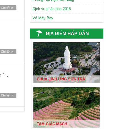
Chi tiết »
Dịch vụ pháo hoa 2015
Vé Máy Bay
ĐỊA ĐIỂM HẤP DẪN
CHÙA NAM SƠN ĐÀ NẴNG
Chi tiết »
Quảng
CHÙA LINH ỨNG SƠN TRÀ
Chi tiết »
TAM GIÁC MẠCH