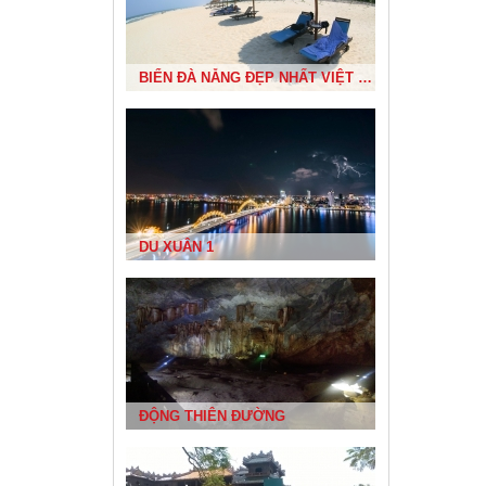
ĐỀN BÀ TRIỆU
BIỂN ĐÀ NẴNG ĐẸP NHẤT VIỆT NAM
NHÀ RÔNG TÂY NGUYÊN
DU XUÂN 1
ĐẢO LÝ SƠN
ĐỘNG THIÊN ĐƯỜNG