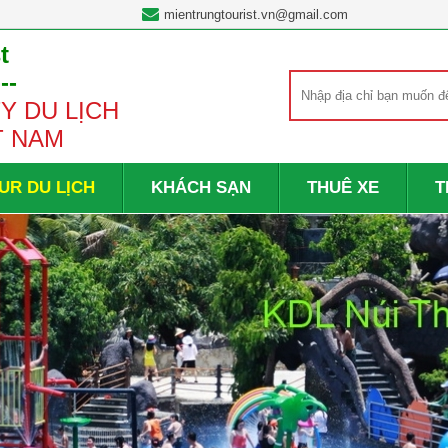
mientrungtourist.vn@gmail.com
t
---
Y DU LỊCH
T NAM
UR DU LỊCH
KHÁCH SẠN
THUÊ XE
T