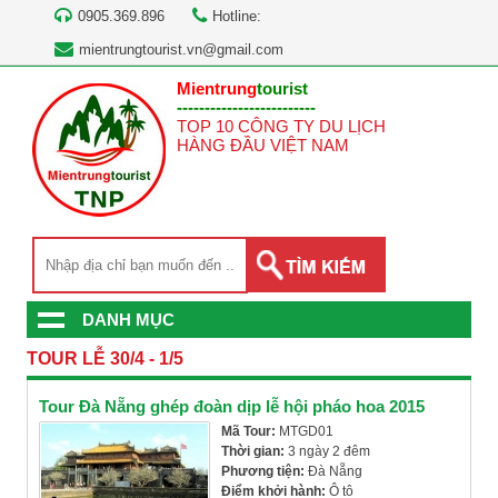
0905.369.896
Hotline:
mientrungtourist.vn@gmail.com
Mientrung
tourist
-------------------------
TOP 10 CÔNG TY DU LỊCH
HÀNG ĐẦU VIỆT NAM
DANH MỤC
TOUR LỄ 30/4 - 1/5
Tour Đà Nẵng ghép đoàn dịp lễ hội pháo hoa 2015
Mã Tour:
MTGD01
Thời gian:
3 ngày 2 đêm
Phương tiện:
Đà Nẵng
Điểm khởi hành:
Ô tô