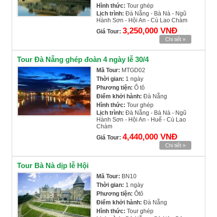
Hình thức:
Tour ghép
Lịch trình:
Đà Nẵng - Bà Nà - Ngũ
Hành Sơn - Hội An - Cù Lao Chàm
3,250,000 VNĐ
Giá Tour:
Chi tiết »
Tour Đà Nẵng ghép đoàn 4 ngày lễ 30/4
Mã Tour:
MTGD02
Thời gian:
1 ngày
Phương tiện:
Ô tô
Điểm khởi hành:
Đà Nẵng
Hình thức:
Tour ghép
Lịch trình:
Đà Nẵng - Bà Nà - Ngũ
Hành Sơn - Hội An - Huế - Cù Lao
Chàm
4,440,000 VNĐ
Giá Tour:
Chi tiết »
Tour Bà Nà dịp lễ Hội
Mã Tour:
BN10
Thời gian:
1 ngày
Phương tiện:
Ôtô
Điểm khởi hành:
Đà Nẵng
Hình thức:
Tour ghép