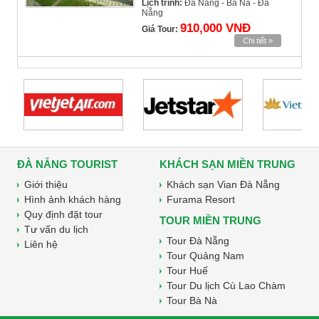
Lịch trình:
Đà Nẵng - Bà Nà - Đà
Nẵng
910,000 VNĐ
Giá Tour:
Chi tiết »
ĐÀ NẴNG TOURIST
KHÁCH SẠN MIỀN TRUNG
Giới thiệu
Khách sạn Vian Đà Nẵng
Hình ảnh khách hàng
Furama Resort
Quy định đặt tour
TOUR MIỀN TRUNG
Tư vấn du lịch
Tour Đà Nẵng
Liên hệ
Tour Quảng Nam
Tour Huế
Tour Du lịch Cù Lao Chàm
Tour Bà Nà