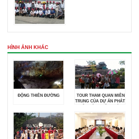
HÌNH ẢNH KHÁC
ĐỘNG THIÊN ĐƯỜNG
TOUR THAM QUAN MIỀN
TRUNG CỦA DỰ ÁN PHÁT
TRIỂN CỘNG ĐỒNG BÌNH
THUẬN