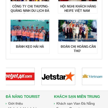
CÔNG TY CHỊ THƯƠNG-
HỘI NGHỊ KHÁCH HÀNG
QUẢNG NINH DU LỊCH ĐÀ
HEIFE VIỆT NAM
NẴNG 2015
BÁNH KẸO HẢI HÀ
ĐOÀN CHỊ HOÀNG-CẦN
THƠ
ĐÀ NẴNG TOURIST
KHÁCH SẠN MIỀN TRUNG
Giới thiệu
Khách sạn Vian Đà Nẵng