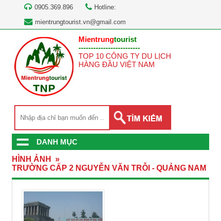
0905.369.896
Hotline:
mientrungtourist.vn@gmail.com
Mientrung
tourist
-------------------------
TOP 10 CÔNG TY DU LỊCH
HÀNG ĐẦU VIỆT NAM
DANH MỤC
HÌNH ẢNH
»
TRƯỜNG CẤP 2 NGUYỄN VĂN TRỖI - QUẢNG NAM